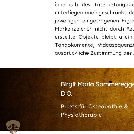
innerhalb des Internetangeb
unterliegen uneingeschränkt d
jeweiligen eingetragenen Eige
Markenzeichen nicht durch Rec
erstellte Objekte bleibt alle
Tondokumente, Videosequenze
ausdrückliche Zustimmung des A
Birgit Maria Sommeregge
D.O.
Praxis für Osteopathie &
Physiotherapie