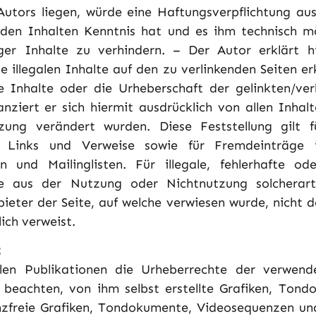
tors liegen, würde eine Haftungsverpflichtung auss
 den Inhalten Kenntnis hat und es ihm technisch m
ger Inhalte zu verhindern. – Der Autor erklärt h
e illegalen Inhalte auf den zu verlinkenden Seiten er
e Inhalte oder die Urheberschaft der gelinkten/ve
tanziert er sich hiermit ausdrücklich von allen Inhal
zung verändert wurden. Diese Feststellung gilt f
n Links und Verweise sowie für Fremdeinträge 
en und Mailinglisten. Für illegale, fehlerhafte od
ie aus der Nutzung oder Nichtnutzung solcherar
bieter der Seite, auf welche verwiesen wurde, nicht d
lich verweist.
t
llen Publikationen die Urheberrechte der verwen
beachten, von ihm selbst erstellte Grafiken, Ton
nzfreie Grafiken, Tondokumente, Videosequenzen und